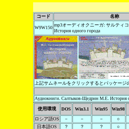
コード
名称
mp3オーディオクニーガ: サルティコフ
W9W150
История одного города
上記サムネールをクリックするとパッケージ
Аудиокниги. Салтыков-Щедрин М.Е. История о
使用環境
DOS
Win3.1
Win95
Win98
ロシア語OS
－
－
－
○
日本語OS
？
？
？
○