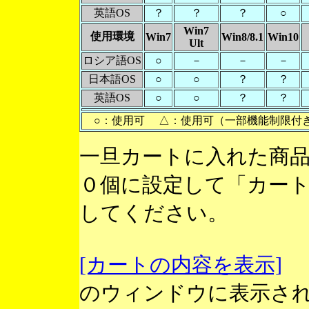
英語OS
？
？
？
○
Win7
使用環境
Win7
Win8/8.1
Win10
Ult
ロシア語OS
○
－
－
－
日本語OS
○
○
？
？
英語OS
○
○
？
？
○：使用可 △：使用可（一部機能制限付
一旦カートに入れた商
０個に設定して「カー
してください。
[カートの内容を表示]
のウィンドウに表示さ