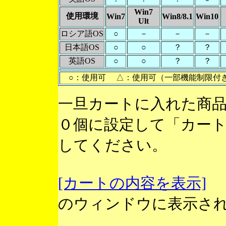
Win7
使用環境
Win7
Win8/8.1
Win10
Ult
ロシア語OS
○
－
－
－
日本語OS
○
○
？
？
英語OS
○
○
？
？
○：使用可 △：使用可（一部機能制限付
一旦カートに入れた商
０個に設定して「カー
してください。
[カートの内容を表示]
のウィンドウに表示さ