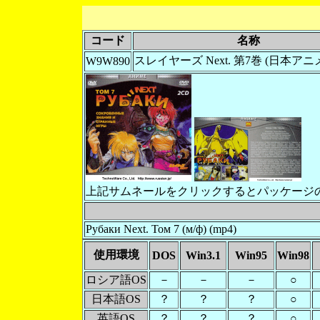
コード
名称
スレイヤーズ Next. 第7巻 (日本アニメ)
W9W890
上記サムネールをクリックするとパッケージ
Рубаки Next. Том 7 (м/ф) (mp4)
使用環境
DOS
Win3.1
Win95
Win98
ロシア語OS
－
－
－
○
日本語OS
？
？
？
○
英語OS
？
？
？
○