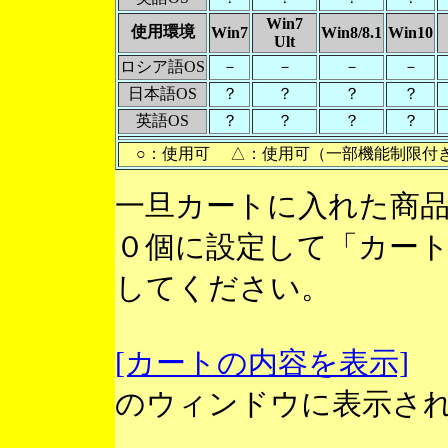
Win7
使用環境
Win7
Win8/8.1
Win10
Ult
ロシア語OS
－
－
－
－
日本語OS
？
？
？
？
英語OS
？
？
？
？
○：使用可 △：使用可（一部機能制限付
一旦カートに入れた商
０個に設定して「カー
してください。
[カートの内容を表示]
のウィンドウに表示さ