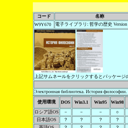
コード
名称
電子ライブラリ: 哲学の歴史 Version 2
W9Y670
上記サムネールをクリックするとパッケージ
Электронная библиотека. История философии. 
使用環境
DOS
Win3.1
Win95
Win98
ロシア語OS
－
－
－
○
日本語OS
？
？
？
？
英語OS
？
？
？
？