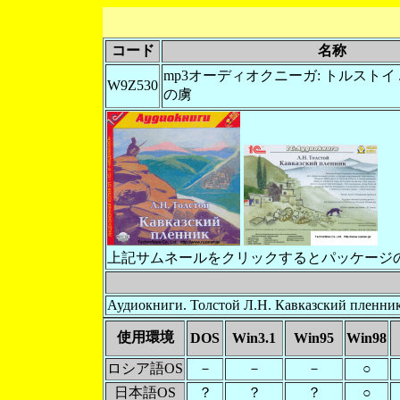
コード
名称
mp3オーディオクニーガ: トルストイ Л
W9Z530
の虜
上記サムネールをクリックするとパッケージ
Аудиокниги. Толстой Л.Н. Кавказский пленн
使用環境
DOS
Win3.1
Win95
Win98
ロシア語OS
－
－
－
○
日本語OS
？
？
？
○