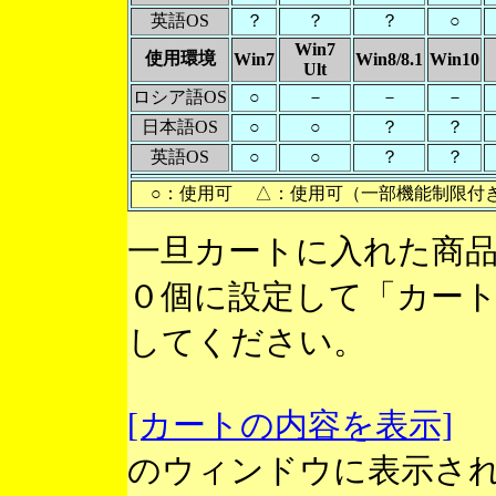
英語OS
？
？
？
○
Win7
使用環境
Win7
Win8/8.1
Win10
Ult
ロシア語OS
○
－
－
－
日本語OS
○
○
？
？
英語OS
○
○
？
？
○：使用可 △：使用可（一部機能制限付
一旦カートに入れた商
０個に設定して「カー
してください。
[カートの内容を表示]
のウィンドウに表示さ