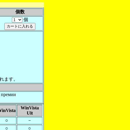
個数
個
れます。
й премии
WinVista
inVista
Ult
○
－
○
○