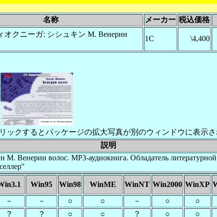
名称
メーカー
税込価格
オクニーガ: シシュキン М. Венерин
1C
\4,400
リックするとパッケージの拡大写真が別のウィンドウに表示さ
説明
 М. Венерин волос. МР3-аудиокнига. Обладатель литературно
селлер"
Win3.1
Win95
Win98
WinME
WinNT
Win2000
WinXP
W
－
－
○
○
－
○
○
？
？
○
○
？
○
○