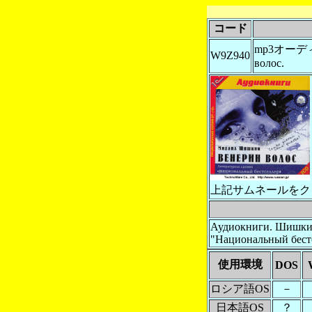
コード
mp3オーディ
W9Z940
волос.
上記サムネールをク
Аудиокниги. Шишкин
"Национальный бест
使用環境
DOS
ロシア語OS
－
日本語OS
？