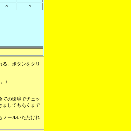
○
○
れる」ボタンをクリ
す。）
全ての環境でチェッ
きましてもあくまで
もメールいただけれ