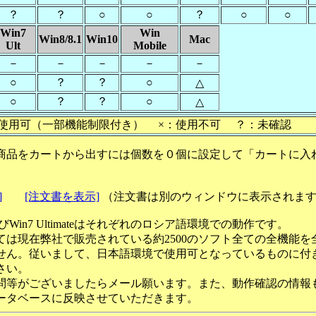
？
？
○
○
？
○
○
Win7
Win
Win8/8.1
Win10
Mac
Ult
Mobile
－
－
－
－
－
○
？
？
○
△
○
？
？
○
△
使用可（一部機能制限付き） ×：使用不可 ？：未確認
商品をカートから出すには個数を０個に設定して「カートに入
]
[注文書を表示]
（注文書は別のウィンドウに表示されま
ateおよびWin7 Ultimateはそれぞれのロシア語環境での動作です。
ては現在弊社で販売されている約2500のソフト全ての全機能を
せん。従いまして、日本語環境で使用可となっているものに付
さい。
問等がございましたらメール願います。また、動作確認の情報
ータベースに反映させていただきます。