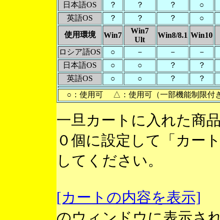
日本語OS
？
？
？
○
英語OS
？
？
？
○
Win7
使用環境
Win7
Win8/8.1
Win10
Ult
ロシア語OS
○
－
－
－
日本語OS
○
○
？
？
英語OS
○
○
？
？
○：使用可 △：使用可（一部機能制限付
一旦カートに入れた商
０個に設定して「カー
してください。
[カートの内容を表示]
のウィンドウに表示さ