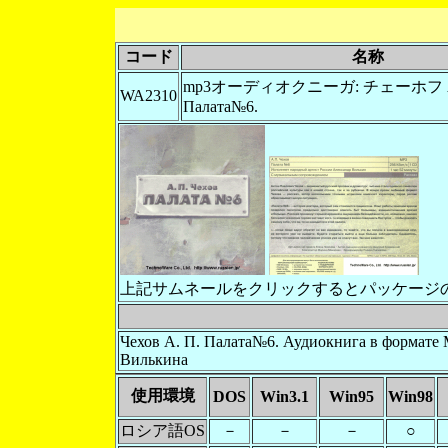
コード
名称
mp3オーディオクニーガ: チェーホフ А.
WA2310
Палата№6.
上記サムネールをクリックするとパッケージ
Чехов А. П. Палата№6. Аудиокнига в формате 
Вилькина
使用環境
DOS
Win3.1
Win95
Win98
ロシア語OS
－
－
－
○