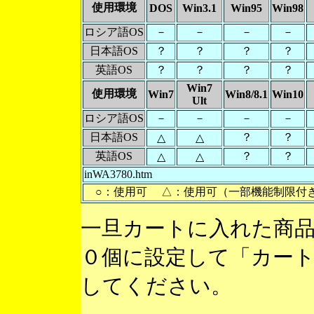
使用環境
DOS
Win3.1
Win95
Win98
ロシア語OS
－
－
－
－
日本語OS
？
？
？
？
英語OS
？
？
？
？
Win7
使用環境
Win7
Win8/8.1
Win10
Ult
ロシア語OS
－
－
－
－
日本語OS
？
？
△
△
英語OS
？
？
△
△
inWA3780.htm
○：使用可 △：使用可（一部機能制限付
一旦カートに入れた商
０個に設定して「カー
してください。