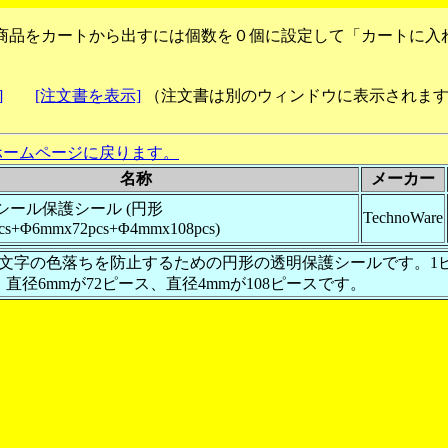
商品をカートから出すには個数を０個に設定して「カートに入
]
[注文書を表示]
（注文書は別のウィンドウに表示されま
ホームページに戻ります。
名称
メーカー
シール保護シール (円形
TechnoWare
cs+Φ6mmx72pcs+Φ4mmx108pcs)
文字の色落ちを防止するための円形の透明保護シールです。1
、直径6mmが72ピース、直径4mmが108ピースです。