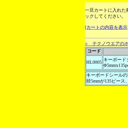
一旦カートに入れた
ックしてください。
[カートの内容を表示
○ テクノウエアの
コード
キーボード
HL0005
Φ5mmx135p
キーボードシールの
径5mmが135ピース