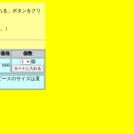
れる」ボタンをクリ
す。）
価格
個数
個
\660
ピースのサイズは直